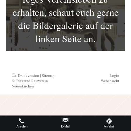
erhalten, schaut euch gerne
die Bildergalerie auf der
linken Seite an.
Druckversion
|
Sitemap
Login
© Fahr- und Reitverein
Webansicht
Neuenkirchen
Anrufen
E-Mail
Anfahrt